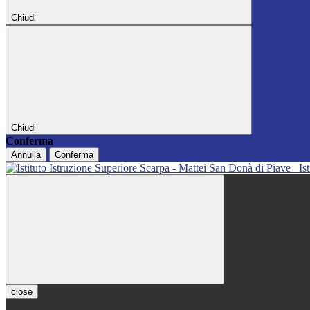
Chiudi
Chiudi
Conferma
Annulla
Conferma
Is
close