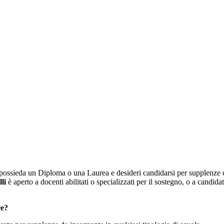
ossieda un Diploma o una Laurea e desideri candidarsi per supplenze co
li
è aperto a docenti abilitati o specializzati per il sostegno, o a candida
re?