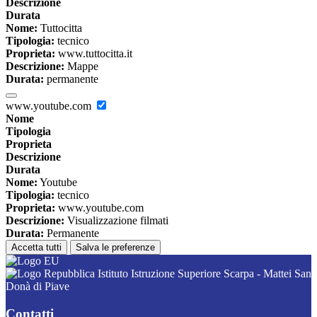
Descrizione
Durata
Nome:
Tuttocitta
Tipologia:
tecnico
Proprieta:
www.tuttocitta.it
Descrizione:
Mappe
Durata:
permanente
www.youtube.com
Nome
Tipologia
Proprieta
Descrizione
Durata
Nome:
Youtube
Tipologia:
tecnico
Proprieta:
www.youtube.com
Descrizione:
Visualizzazione filmati
Durata:
Permanente
Accetta tutti
Salva le preferenze
Istituto Istruzione Superiore Scarpa - Mattei San
Donà di Piave
Contatti