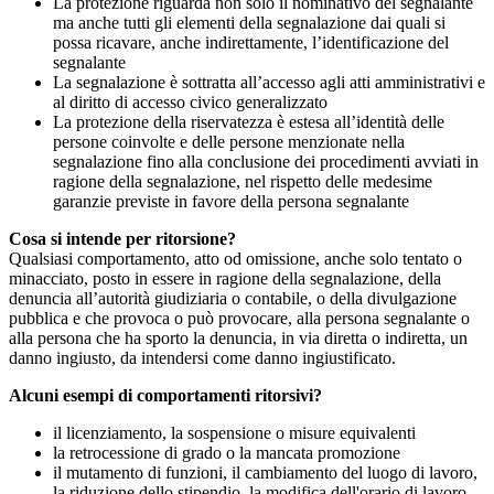
La protezione riguarda non solo il nominativo del segnalante
ma anche tutti gli elementi della segnalazione dai quali si
possa ricavare, anche indirettamente, l’identificazione del
segnalante
La segnalazione è sottratta all’accesso agli atti amministrativi e
al diritto di accesso civico generalizzato
La protezione della riservatezza è estesa all’identità delle
persone coinvolte e delle persone menzionate nella
segnalazione fino alla conclusione dei procedimenti avviati in
ragione della segnalazione, nel rispetto delle medesime
garanzie previste in favore della persona segnalante
Cosa si intende per ritorsione?
Qualsiasi comportamento, atto od omissione, anche solo tentato o
minacciato, posto in essere in ragione della segnalazione, della
denuncia all’autorità giudiziaria o contabile, o della divulgazione
pubblica e che provoca o può provocare, alla persona segnalante o
alla persona che ha sporto la denuncia, in via diretta o indiretta, un
danno ingiusto, da intendersi come danno ingiustificato.
Alcuni esempi di comportamenti ritorsivi?
il licenziamento, la sospensione o misure equivalenti
la retrocessione di grado o la mancata promozione
il mutamento di funzioni, il cambiamento del luogo di lavoro,
la riduzione dello stipendio, la modifica dell'orario di lavoro