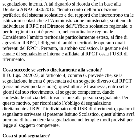
segnalazione interna. A tal riguardo si ricorda che in base alla
Delibera ANAC 430/2016: “tenuto conto dell’articolazione
periferica del sistema scolastico e dei rapporti che intercorrono tra le
istituzioni scolastiche e l’Amministrazione ministeriale, si ritiene di
individuare il RPC nel Direttore dell’Ufficio scolastico regionale, o
per le regioni in cui è previsto, nel coordinatore regionale.
Considerato l’ambito territoriale particolarmente esteso, al fine di
agevolare il RPC, i dirigenti di ambito territoriale operano quali
referenti del RPC”. Pertanto, in ambito scolastico, la gestione del
canale di segnalazione interna è affidata al RPCT ossia l’USR di
riferimento.
Cosa succede se scrivo direttamente alla scuola?
Il D. Lgs. 24/2023, all’articolo 4, comma 6, prevede che, se la
segnalazione interna è presentata ad un soggetto diverso dal RPCT
(ossia ad esempio la scuola), quest’ultima è trasmessa, entro sette
giorni dal suo ricevimento, al soggetto competente, dando
contestuale notizia della trasmissione alla persona segnalante. Per
questo motivo, pur ricordando l’obbligo di segnalazione
direttamente al RPCT individuato nell’USR di riferimento, qualora il
segnalante scrivesse al presente Istituto Scolastico, quest’ultimo avrà
premura di trasmettere la segnalazione nei tempi e modi previsti per
legge al soggetto competente.
Cosa si può segnalare?