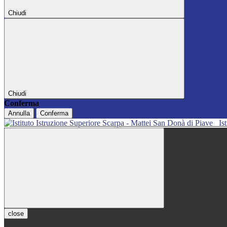
Chiudi
Chiudi
Conferma
Annulla
Conferma
Is
close