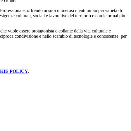
 e Udine.
e Professionale, offrendo ai suoi numerosi utenti un’ampia varietà di
sigenze culturali, sociali e lavorative del territorio e con le ormai più
 che vuole essere protagonista e collante della vita culturale e
a reciproca condivisione e nello scambio di tecnologie e conoscenze, per
KIE POLICY
.