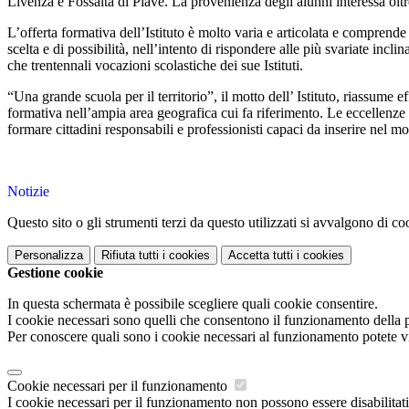
Livenza e Fossalta di Piave. La provenienza degli alunni interessa olt
L’offerta formativa dell’Istituto è molto varia e articolata e comprend
scelta e di possibilità, nell’intento di rispondere alle più svariate incl
che trentennali vocazioni scolastiche dei sue Istituti.
“Una grande scuola per il territorio”, il motto dell’ Istituto, riassume 
formativa nell’ampia area geografica cui fa riferimento. Le eccellenze p
formare cittadini responsabili e professionisti capaci da inserire nel m
Notizie
Questo sito o gli strumenti terzi da questo utilizzati si avvalgono di coo
Personalizza
Rifiuta tutti
i cookies
Accetta tutti
i cookies
Gestione cookie
In questa schermata è possibile scegliere quali cookie consentire.
I cookie necessari sono quelli che consentono il funzionamento della pi
Per conoscere quali sono i cookie necessari al funzionamento potete v
Cookie necessari per il funzionamento
I cookie necessari per il funzionamento non possono essere disabilitati.