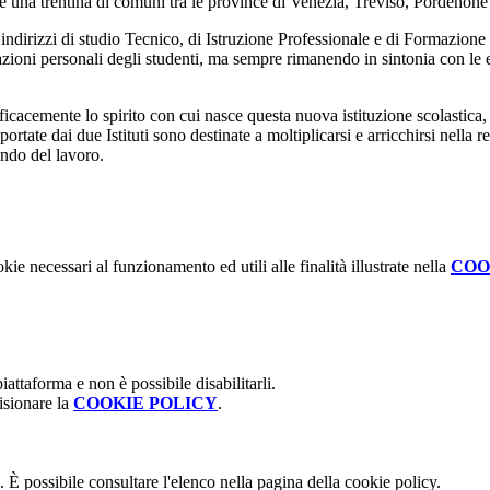
re una trentina di comuni tra le province di Venezia, Treviso, Pordenone
e indirizzi di studio Tecnico, di Istruzione Professionale e di Formazion
inazioni personali degli studenti, ma sempre rimanendo in sintonia con le e
efficacemente lo spirito con cui nasce questa nuova istituzione scolastica,
ortate dai due Istituti sono destinate a moltiplicarsi e arricchirsi nell
ondo del lavoro.
kie necessari al funzionamento ed utili alle finalità illustrate nella
COO
attaforma e non è possibile disabilitarli.
isionare la
COOKIE POLICY
.
 È possibile consultare l'elenco nella pagina della cookie policy.