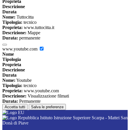
Proprieta
Descrizione
Durata
Nome:
Tuttocitta
Tipologia:
tecnico
Proprieta:
www.tuttocitta.it
Descrizione:
Mappe
Durata:
permanente
www.youtube.com
Nome
Tipologia
Proprieta
Descrizione
Durata
Nome:
Youtube
Tipologia:
tecnico
Proprieta:
www.youtube.com
Descrizione:
Visualizzazione filmati
Durata:
Permanente
Accetta tutti
Salva le preferenze
Istituto Istruzione Superiore Scarpa - Mattei San
Donà di Piave