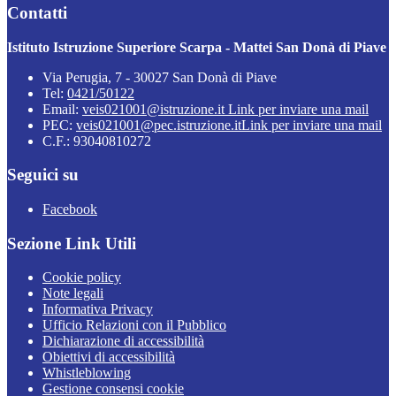
Contatti
Istituto Istruzione Superiore Scarpa - Mattei San Donà di Piave
Via Perugia, 7 - 30027 San Donà di Piave
Tel:
0421/50122
Email:
veis021001@istruzione.it
Link per inviare una mail
PEC:
veis021001@pec.istruzione.it
Link per inviare una mail
C.F.: 93040810272
Seguici su
Facebook
Sezione Link Utili
Cookie policy
Note legali
Informativa Privacy
Ufficio Relazioni con il Pubblico
Dichiarazione di accessibilità
Obiettivi di accessibilità
Whistleblowing
Gestione consensi cookie