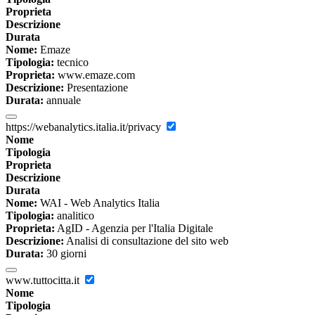
Proprieta
Descrizione
Durata
Nome:
Emaze
Tipologia:
tecnico
Proprieta:
www.emaze.com
Descrizione:
Presentazione
Durata:
annuale
https://webanalytics.italia.it/privacy
Nome
Tipologia
Proprieta
Descrizione
Durata
Nome:
WAI - Web Analytics Italia
Tipologia:
analitico
Proprieta:
AgID - Agenzia per l'Italia Digitale
Descrizione:
Analisi di consultazione del sito web
Durata:
30 giorni
www.tuttocitta.it
Nome
Tipologia