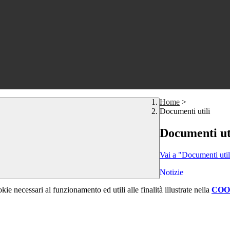
Home
>
Documenti utili
Documenti ut
Vai a "Documenti util
Notizie
kie necessari al funzionamento ed utili alle finalità illustrate nella
COO