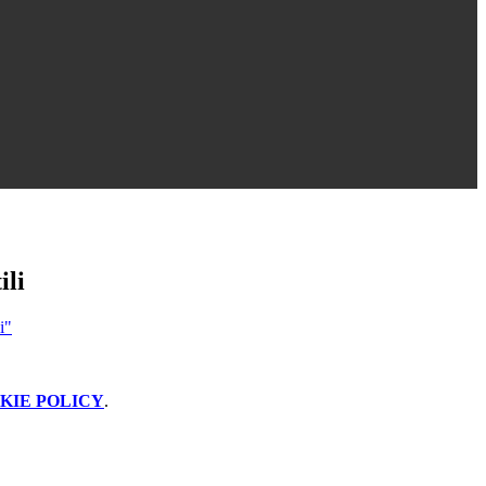
ili
i"
KIE POLICY
.