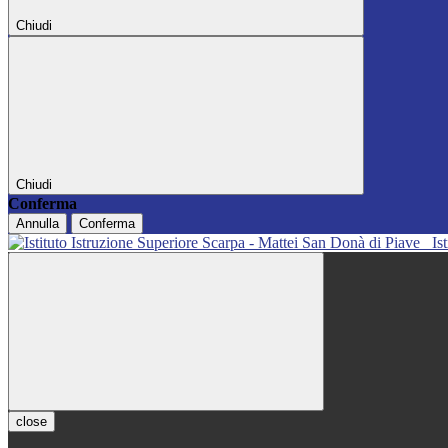
Chiudi
Chiudi
Conferma
Annulla
Conferma
Is
close