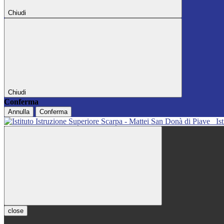
Chiudi
Chiudi
Conferma
Annulla
Conferma
Is
close