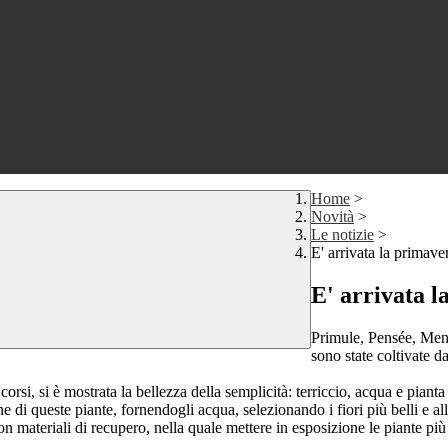
Home
>
Novità
>
Le notizie
>
E' arrivata la primave
E' arrivata l
Primule, Pensée, Ment
sono state coltivate d
orsi, si è mostrata la bellezza della semplicità: terriccio, acqua e pianta p
one di queste piante, fornendogli acqua, selezionando i fiori più belli e al
a con materiali di recupero, nella quale mettere in esposizione le piante p