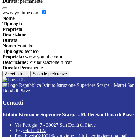
Durata:
permanente
www.youtube.com
Nome
Tipologia
Proprieta
Descrizione
Durata
Nome:
Youtube
Tipologia:
tecnico
Proprieta:
www.youtube.com
Descrizione:
Visualizzazione filmati
Durata:
Permanente
Accetta tutti
Salva le preferenze
Istituto Istruzione Superiore Scarpa - Mattei San
Donà di Piave
Contatti
Istituto Istruzione Superiore Scarpa - Mattei San Donà di Piave
Via Perugia, 7 - 30027 San Donà di Piave
Tel:
0421/50122
Email:
veis021001@istruzione.it
Link per inviare una mail