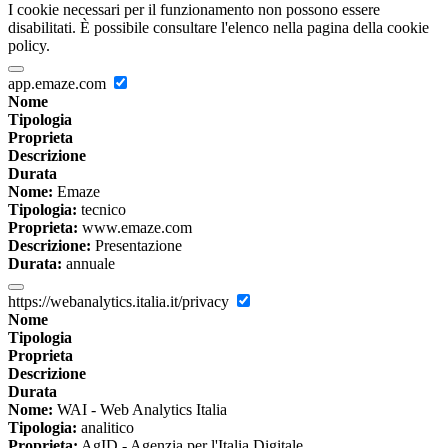
I cookie necessari per il funzionamento non possono essere
disabilitati. È possibile consultare l'elenco nella pagina della cookie
policy.
app.emaze.com
Nome
Tipologia
Proprieta
Descrizione
Durata
Nome:
Emaze
Tipologia:
tecnico
Proprieta:
www.emaze.com
Descrizione:
Presentazione
Durata:
annuale
https://webanalytics.italia.it/privacy
Nome
Tipologia
Proprieta
Descrizione
Durata
Nome:
WAI - Web Analytics Italia
Tipologia:
analitico
Proprieta:
AgID - Agenzia per l'Italia Digitale