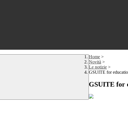
Home
>
Novità
>
Le notizie
>
GSUITE for education
GSUITE for e