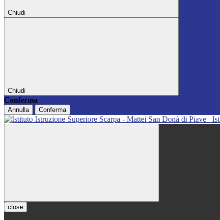
Chiudi
Chiudi
Conferma
Annulla
Conferma
Is
close