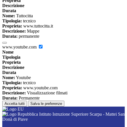
Proprieta
Descrizione
Durata
Nome:
Tuttocitta
Tipologia:
tecnico
Proprieta:
www.tuttocitta.it
Descrizione:
Mappe
Durata:
permanente
www.youtube.com
Nome
Tipologia
Proprieta
Descrizione
Durata
Nome:
Youtube
Tipologia:
tecnico
Proprieta:
www.youtube.com
Descrizione:
Visualizzazione filmati
Durata:
Permanente
Accetta tutti
Salva le preferenze
Istituto Istruzione Superiore Scarpa - Mattei San
Donà di Piave