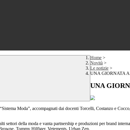
Home
>
Novità
>
Le notizie
>
UNA GIORNATA AL
UNA GIORN
zzo “Sistema Moda”, accompagnati dai docenti Torcelli, Costanzo e Cocco,
ù alti settori della moda e vanta partnership e produzioni per brand in
 Browne, Tommy Hilfiger, Vetements, Urban Zen.