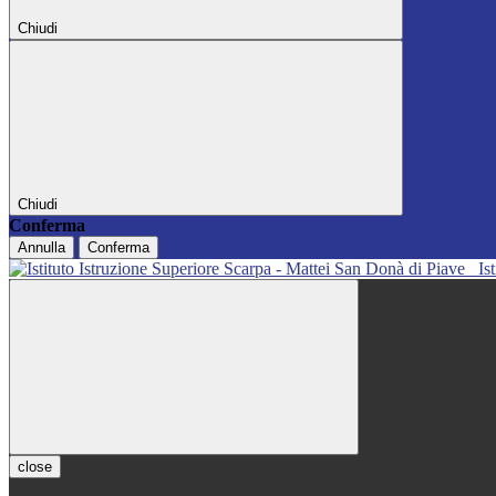
Chiudi
Chiudi
Conferma
Annulla
Conferma
Is
close