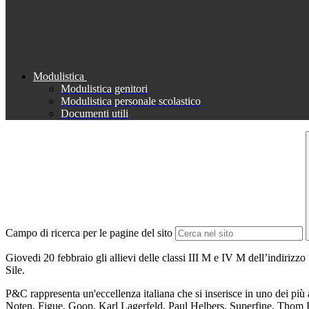
Modulistica
Modulistica genitori
Modulistica personale scolastico
Documenti utili
Campo di ricerca per le pagine del sito
Giovedi 20 febbraio gli allievi delle classi III M e IV M dell’indiri
Sile.
P&C rappresenta un'eccellenza italiana che si inserisce in uno dei pi
Noten, Figue, Goop, Karl Lagerfeld, Paul Helbers, Superfine, Thom