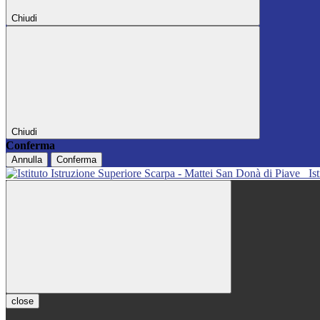
Chiudi
Chiudi
Conferma
Annulla
Conferma
Is
close