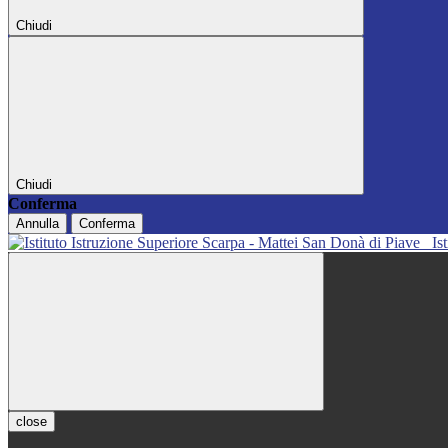
Chiudi
Chiudi
Conferma
Annulla
Conferma
Is
close