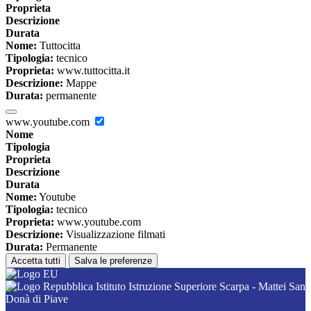
Proprieta
Descrizione
Durata
Nome:
Tuttocitta
Tipologia:
tecnico
Proprieta:
www.tuttocitta.it
Descrizione:
Mappe
Durata:
permanente
www.youtube.com
Nome
Tipologia
Proprieta
Descrizione
Durata
Nome:
Youtube
Tipologia:
tecnico
Proprieta:
www.youtube.com
Descrizione:
Visualizzazione filmati
Durata:
Permanente
Accetta tutti
Salva le preferenze
Istituto Istruzione Superiore Scarpa - Mattei San
Donà di Piave