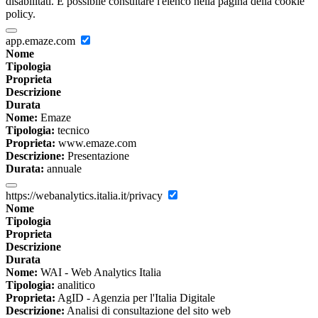
disabilitati. È possibile consultare l'elenco nella pagina della cookie
policy.
app.emaze.com
Nome
Tipologia
Proprieta
Descrizione
Durata
Nome:
Emaze
Tipologia:
tecnico
Proprieta:
www.emaze.com
Descrizione:
Presentazione
Durata:
annuale
https://webanalytics.italia.it/privacy
Nome
Tipologia
Proprieta
Descrizione
Durata
Nome:
WAI - Web Analytics Italia
Tipologia:
analitico
Proprieta:
AgID - Agenzia per l'Italia Digitale
Descrizione:
Analisi di consultazione del sito web