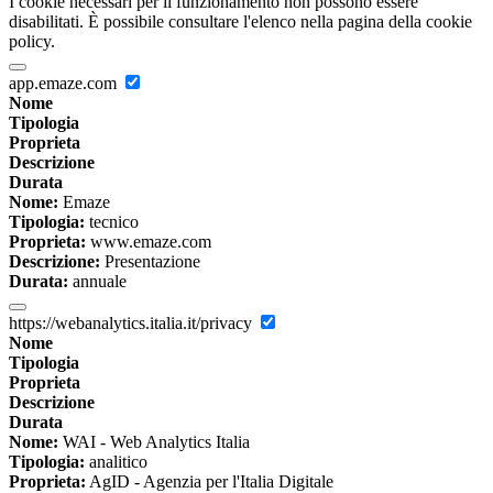
I cookie necessari per il funzionamento non possono essere
disabilitati. È possibile consultare l'elenco nella pagina della cookie
policy.
app.emaze.com
Nome
Tipologia
Proprieta
Descrizione
Durata
Nome:
Emaze
Tipologia:
tecnico
Proprieta:
www.emaze.com
Descrizione:
Presentazione
Durata:
annuale
https://webanalytics.italia.it/privacy
Nome
Tipologia
Proprieta
Descrizione
Durata
Nome:
WAI - Web Analytics Italia
Tipologia:
analitico
Proprieta:
AgID - Agenzia per l'Italia Digitale