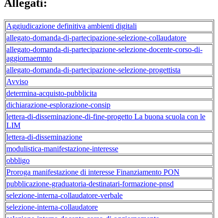
Allegati:
Aggiudicazione definitiva ambienti digitali
allegato-domanda-di-partecipazione-selezione-collaudatore
allegato-domanda-di-partecipazione-selezione-docente-corso-di-
aggiornaemnto
allegato-domanda-di-partecipazione-selezione-progettista
Avviso
determina-acquisto-pubblicita
dichiarazione-esplorazione-consip
lettera-di-disseminazione-di-fine-progetto La buona scuola con le
LIM
lettera-di-disseminazione
modulistica-manifestazione-interesse
obbligo
Proroga manifestazione di interesse Finanziamento PON
pubblicazione-graduatoria-destinatari-formazione-pnsd
selezione-interna-collaudatore-verbale
selezione-interna-collaudatore