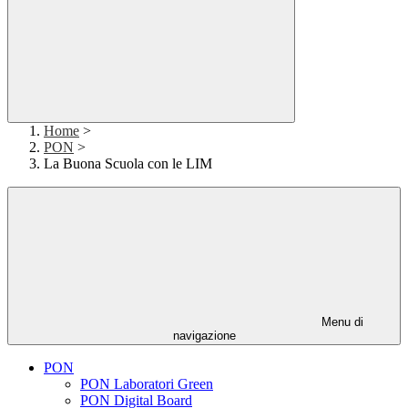
Home
>
PON
>
La Buona Scuola con le LIM
Menu di
navigazione
PON
PON Laboratori Green
PON Digital Board