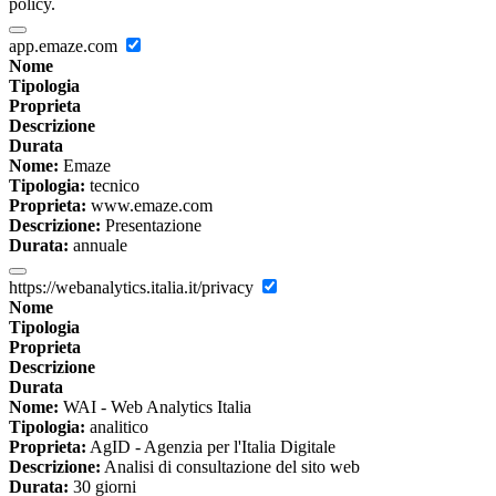
policy.
app.emaze.com
Nome
Tipologia
Proprieta
Descrizione
Durata
Nome:
Emaze
Tipologia:
tecnico
Proprieta:
www.emaze.com
Descrizione:
Presentazione
Durata:
annuale
https://webanalytics.italia.it/privacy
Nome
Tipologia
Proprieta
Descrizione
Durata
Nome:
WAI - Web Analytics Italia
Tipologia:
analitico
Proprieta:
AgID - Agenzia per l'Italia Digitale
Descrizione:
Analisi di consultazione del sito web
Durata:
30 giorni