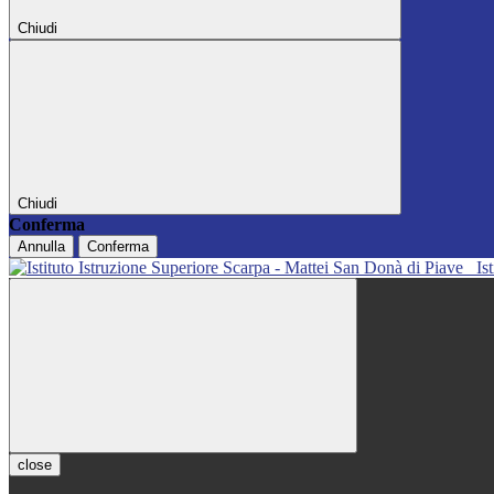
Chiudi
Chiudi
Conferma
Annulla
Conferma
Is
close