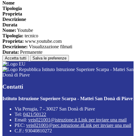
Nome
Tipologia
Proprieta
Descrizione
Durata
Nome:
Youtube
Tipologia:
tecnico
Proprieta:
www.youtube.com
Descrizione:
Visualizzazione filmati
Durata:
Permanente
Accetta tutti
Salva le preferenze
Istituto Istruzione Superiore Scarpa - Mattei San
Donà di Piave
Contatti
Istituto Istruzione Superiore Scarpa - Mattei San Donà di Piave
Via Perugia, 7 - 30027 San Donà di Piave
Tel:
0421/50122
Email:
veis021001@istruzione.it
Link per inviare una mail
PEC:
veis021001@pec.istruzione.it
Link per inviare una mail
C.F.: 93040810272