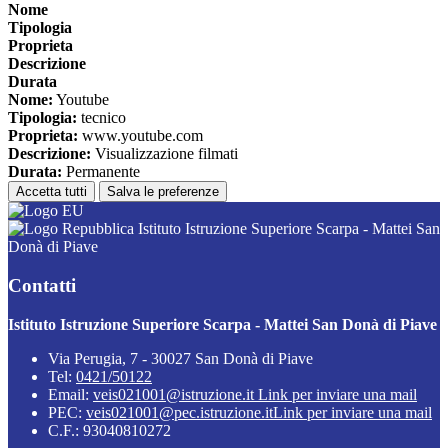
Nome
Tipologia
Proprieta
Descrizione
Durata
Nome:
Youtube
Tipologia:
tecnico
Proprieta:
www.youtube.com
Descrizione:
Visualizzazione filmati
Durata:
Permanente
Accetta tutti
Salva le preferenze
Istituto Istruzione Superiore Scarpa - Mattei San
Donà di Piave
Contatti
Istituto Istruzione Superiore Scarpa - Mattei San Donà di Piave
Via Perugia, 7 - 30027 San Donà di Piave
Tel:
0421/50122
Email:
veis021001@istruzione.it
Link per inviare una mail
PEC:
veis021001@pec.istruzione.it
Link per inviare una mail
C.F.: 93040810272