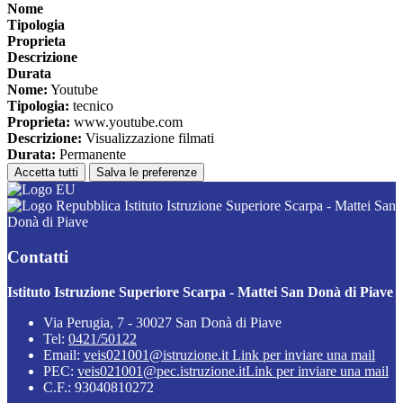
Nome
Tipologia
Proprieta
Descrizione
Durata
Nome:
Youtube
Tipologia:
tecnico
Proprieta:
www.youtube.com
Descrizione:
Visualizzazione filmati
Durata:
Permanente
Accetta tutti
Salva le preferenze
Istituto Istruzione Superiore Scarpa - Mattei San
Donà di Piave
Contatti
Istituto Istruzione Superiore Scarpa - Mattei San Donà di Piave
Via Perugia, 7 - 30027 San Donà di Piave
Tel:
0421/50122
Email:
veis021001@istruzione.it
Link per inviare una mail
PEC:
veis021001@pec.istruzione.it
Link per inviare una mail
C.F.: 93040810272