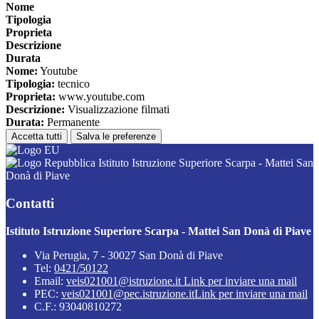
Nome
Tipologia
Proprieta
Descrizione
Durata
Nome:
Youtube
Tipologia:
tecnico
Proprieta:
www.youtube.com
Descrizione:
Visualizzazione filmati
Durata:
Permanente
Accetta tutti
Salva le preferenze
Istituto Istruzione Superiore Scarpa - Mattei San
Donà di Piave
Contatti
Istituto Istruzione Superiore Scarpa - Mattei San Donà di Piave
Via Perugia, 7 - 30027 San Donà di Piave
Tel:
0421/50122
Email:
veis021001@istruzione.it
Link per inviare una mail
PEC:
veis021001@pec.istruzione.it
Link per inviare una mail
C.F.: 93040810272