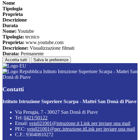
Nome
Tipologia
Proprieta
Descrizione
Durata
Nome:
Youtube
Tipologia:
tecnico
Proprieta:
www.youtube.com
Descrizione:
Visualizzazione filmati
Durata:
Permanente
Accetta tutti
Salva le preferenze
Istituto Istruzione Superiore Scarpa - Mattei San
Donà di Piave
Contatti
Istituto Istruzione Superiore Scarpa - Mattei San Donà di Piave
Via Perugia, 7 - 30027 San Donà di Piave
Tel:
0421/50122
Email:
veis021001@istruzione.it
Link per inviare una mail
PEC:
veis021001@pec.istruzione.it
Link per inviare una mail
C.F.: 93040810272