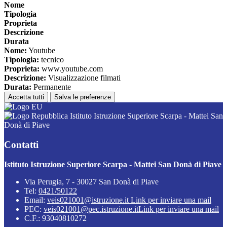
Nome
Tipologia
Proprieta
Descrizione
Durata
Nome:
Youtube
Tipologia:
tecnico
Proprieta:
www.youtube.com
Descrizione:
Visualizzazione filmati
Durata:
Permanente
Accetta tutti
Salva le preferenze
Istituto Istruzione Superiore Scarpa - Mattei San
Donà di Piave
Contatti
Istituto Istruzione Superiore Scarpa - Mattei San Donà di Piave
Via Perugia, 7 - 30027 San Donà di Piave
Tel:
0421/50122
Email:
veis021001@istruzione.it
Link per inviare una mail
PEC:
veis021001@pec.istruzione.it
Link per inviare una mail
C.F.: 93040810272