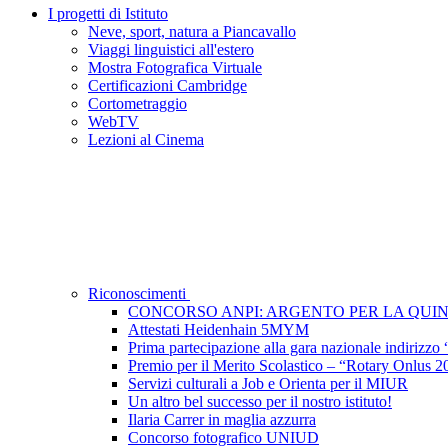
I progetti di Istituto
Neve, sport, natura a Piancavallo
Viaggi linguistici all'estero
Mostra Fotografica Virtuale
Certificazioni Cambridge
Cortometraggio
WebTV
Lezioni al Cinema
Riconoscimenti
CONCORSO ANPI: ARGENTO PER LA QUI
Attestati Heidenhain 5MYM
Prima partecipazione alla gara nazionale indirizzo
Premio per il Merito Scolastico – “Rotary Onlus 2
Servizi culturali a Job e Orienta per il MIUR
Un altro bel successo per il nostro istituto!
Ilaria Carrer in maglia azzurra
Concorso fotografico UNIUD