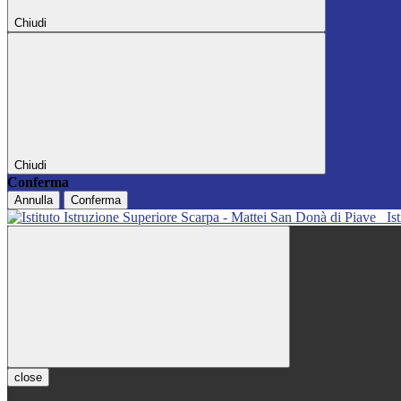
Chiudi
Chiudi
Conferma
Annulla
Conferma
Is
close