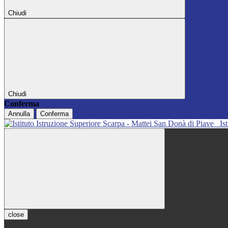
Chiudi
Chiudi
Conferma
Annulla
Conferma
Is
close