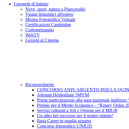
I progetti di Istituto
Neve, sport, natura a Piancavallo
Viaggi linguistici all'estero
Mostra Fotografica Virtuale
Certificazioni Cambridge
Cortometraggio
WebTV
Lezioni al Cinema
Riconoscimenti
CONCORSO ANPI: ARGENTO PER LA QUI
Attestati Heidenhain 5MYM
Prima partecipazione alla gara nazionale indirizzo
Premio per il Merito Scolastico – “Rotary Onlus 2
Servizi culturali a Job e Orienta per il MIUR
Un altro bel successo per il nostro istituto!
Ilaria Carrer in maglia azzurra
Concorso fotografico UNIUD