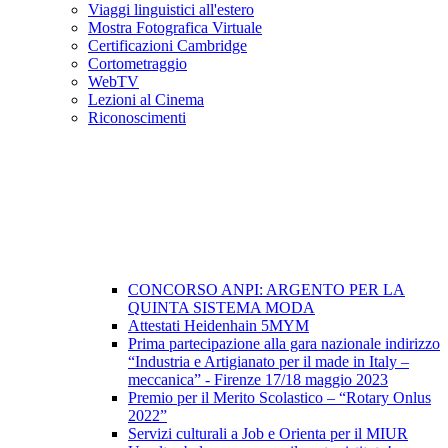
Viaggi linguistici all'estero
Mostra Fotografica Virtuale
Certificazioni Cambridge
Cortometraggio
WebTV
Lezioni al Cinema
Riconoscimenti
CONCORSO ANPI: ARGENTO PER LA
QUINTA SISTEMA MODA
Attestati Heidenhain 5MYM
Prima partecipazione alla gara nazionale indirizzo
“Industria e Artigianato per il made in Italy –
meccanica” - Firenze 17/18 maggio 2023
Premio per il Merito Scolastico – “Rotary Onlus
2022”
Servizi culturali a Job e Orienta per il MIUR