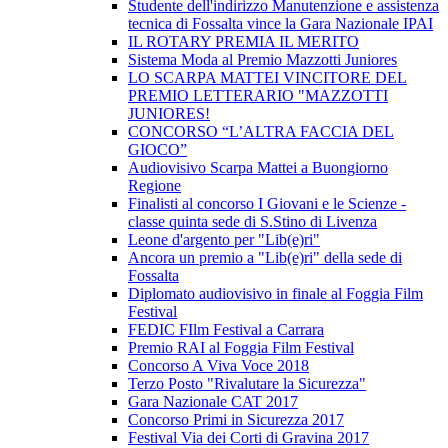
Studente dell'indirizzo Manutenzione e assistenza
tecnica di Fossalta vince la Gara Nazionale IPAI
IL ROTARY PREMIA IL MERITO
Sistema Moda al Premio Mazzotti Juniores
LO SCARPA MATTEI VINCITORE DEL
PREMIO LETTERARIO "MAZZOTTI
JUNIORES!
CONCORSO “L’ALTRA FACCIA DEL
GIOCO”
Audiovisivo Scarpa Mattei a Buongiorno
Regione
Finalisti al concorso I Giovani e le Scienze -
classe quinta sede di S.Stino di Livenza
Leone d'argento per "Lib(e)ri"
Ancora un premio a "Lib(e)ri" della sede di
Fossalta
Diplomato audiovisivo in finale al Foggia Film
Festival
FEDIC FIlm Festival a Carrara
Premio RAI al Foggia Film Festival
Concorso A Viva Voce 2018
Terzo Posto "Rivalutare la Sicurezza"
Gara Nazionale CAT 2017
Concorso Primi in Sicurezza 2017
Festival Via dei Corti di Gravina 2017