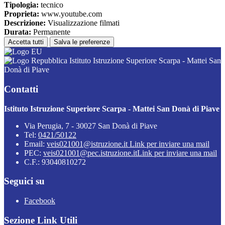
Tipologia:
tecnico
Proprieta:
www.youtube.com
Descrizione:
Visualizzazione filmati
Durata:
Permanente
Accetta tutti
Salva le preferenze
Istituto Istruzione Superiore Scarpa - Mattei San
Donà di Piave
Contatti
Istituto Istruzione Superiore Scarpa - Mattei San Donà di Piave
Via Perugia, 7 - 30027 San Donà di Piave
Tel:
0421/50122
Email:
veis021001@istruzione.it
Link per inviare una mail
PEC:
veis021001@pec.istruzione.it
Link per inviare una mail
C.F.: 93040810272
Seguici su
Facebook
Sezione Link Utili