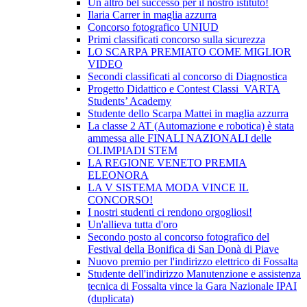
Un altro bel successo per il nostro istituto!
Ilaria Carrer in maglia azzurra
Concorso fotografico UNIUD
Primi classificati concorso sulla sicurezza
LO SCARPA PREMIATO COME MIGLIOR
VIDEO
Secondi classificati al concorso di Diagnostica
Progetto Didattico e Contest Classi VARTA
Students’ Academy
Studente dello Scarpa Mattei in maglia azzurra
La classe 2 AT (Automazione e robotica) è stata
ammessa alle FINALI NAZIONALI delle
OLIMPIADI STEM
LA REGIONE VENETO PREMIA
ELEONORA
LA V SISTEMA MODA VINCE IL
CONCORSO!
I nostri studenti ci rendono orgogliosi!
Un'allieva tutta d'oro
Secondo posto al concorso fotografico del
Festival della Bonifica di San Donà di Piave
Nuovo premio per l'indirizzo elettrico di Fossalta
Studente dell'indirizzo Manutenzione e assistenza
tecnica di Fossalta vince la Gara Nazionale IPAI
(duplicata)