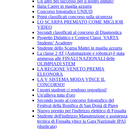
Un altro bel successo per il nostro istituto!
Ilaria Carrer in maglia azzurra
Concorso fotografico UNIUD
Primi classificati concorso sulla sicurezza
LO SCARPA PREMIATO COME MIGLIOR
VIDEO
Secondi classificati al concorso di Diagnostica
Progetto Didattico e Contest Classi VARTA
Students’ Academy
Studente dello Scarpa Mattei in maglia azzurra
La classe 2 AT (Automazione e robotica) è stata
ammessa alle FINALI NAZIONALI delle
OLIMPIADI STEM
LA REGIONE VENETO PREMIA
ELEONORA
LA V SISTEMA MODA VINCE IL
CONCORSO!
I nostri studenti ci rendono orgogliosi!
Un'allieva tutta d'oro
Secondo posto al concorso fotografico del
Festival della Bonifica di San Donà di Piave
Nuovo premio per l'indirizzo elettrico di Fossalta
Studente dell'indirizzo Manutenzione e assistenza
tecnica di Fossalta vince la Gara Nazionale IPAI
(duplicata)