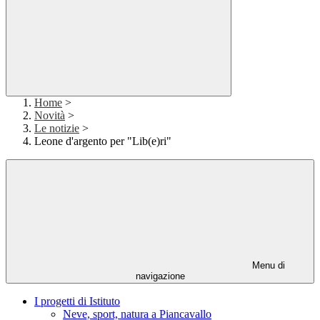
Home
>
Novità
>
Le notizie
>
Leone d'argento per "Lib(e)ri"
Menu di
navigazione
I progetti di Istituto
Neve, sport, natura a Piancavallo