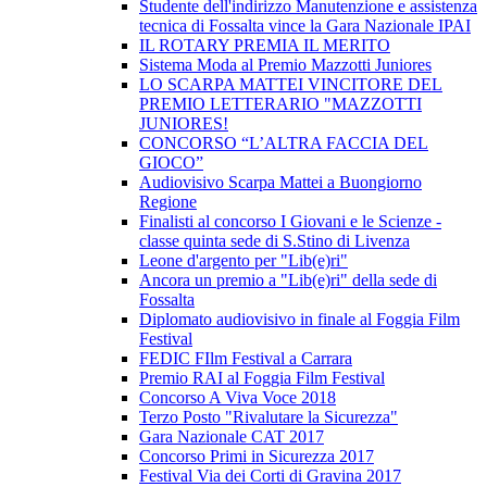
Studente dell'indirizzo Manutenzione e assistenza
tecnica di Fossalta vince la Gara Nazionale IPAI
IL ROTARY PREMIA IL MERITO
Sistema Moda al Premio Mazzotti Juniores
LO SCARPA MATTEI VINCITORE DEL
PREMIO LETTERARIO "MAZZOTTI
JUNIORES!
CONCORSO “L’ALTRA FACCIA DEL
GIOCO”
Audiovisivo Scarpa Mattei a Buongiorno
Regione
Finalisti al concorso I Giovani e le Scienze -
classe quinta sede di S.Stino di Livenza
Leone d'argento per "Lib(e)ri"
Ancora un premio a "Lib(e)ri" della sede di
Fossalta
Diplomato audiovisivo in finale al Foggia Film
Festival
FEDIC FIlm Festival a Carrara
Premio RAI al Foggia Film Festival
Concorso A Viva Voce 2018
Terzo Posto "Rivalutare la Sicurezza"
Gara Nazionale CAT 2017
Concorso Primi in Sicurezza 2017
Festival Via dei Corti di Gravina 2017