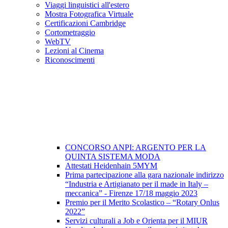
Viaggi linguistici all'estero
Mostra Fotografica Virtuale
Certificazioni Cambridge
Cortometraggio
WebTV
Lezioni al Cinema
Riconoscimenti
CONCORSO ANPI: ARGENTO PER LA
QUINTA SISTEMA MODA
Attestati Heidenhain 5MYM
Prima partecipazione alla gara nazionale indirizzo
“Industria e Artigianato per il made in Italy –
meccanica” - Firenze 17/18 maggio 2023
Premio per il Merito Scolastico – “Rotary Onlus
2022”
Servizi culturali a Job e Orienta per il MIUR