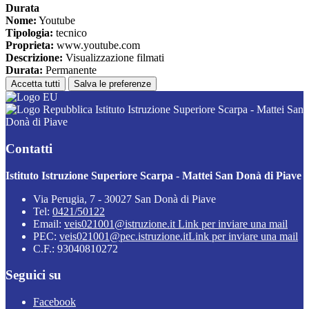
Durata
Nome:
Youtube
Tipologia:
tecnico
Proprieta:
www.youtube.com
Descrizione:
Visualizzazione filmati
Durata:
Permanente
Accetta tutti
Salva le preferenze
Istituto Istruzione Superiore Scarpa - Mattei San
Donà di Piave
Contatti
Istituto Istruzione Superiore Scarpa - Mattei San Donà di Piave
Via Perugia, 7 - 30027 San Donà di Piave
Tel:
0421/50122
Email:
veis021001@istruzione.it
Link per inviare una mail
PEC:
veis021001@pec.istruzione.it
Link per inviare una mail
C.F.: 93040810272
Seguici su
Facebook