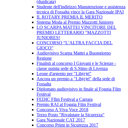
(duplicata)
Studente dell'indirizzo Manutenzione e assistenza
tecnica di Fossalta vince la Gara Nazionale IPAI
IL ROTARY PREMIA IL MERITO
Sistema Moda al Premio Mazzotti Juniores
LO SCARPA MATTEI VINCITORE DEL
PREMIO LETTERARIO "MAZZOTTI
JUNIORES!
CONCORSO “L’ALTRA FACCIA DEL
GIOCO”
Audiovisivo Scarpa Mattei a Buongiorno
Regione
Finalisti al concorso I Giovani e le Scienze -
classe quinta sede di S.Stino di Livenza
Leone d'argento per "Lib(e)ri"
Ancora un premio a "Lib(e)ri" della sede di
Fossalta
Diplomato audiovisivo in finale al Foggia Film
Festival
FEDIC FIlm Festival a Carrara
Premio RAI al Foggia Film Festival
Concorso A Viva Voce 2018
Terzo Posto "Rivalutare la Sicurezza"
Gara Nazionale CAT 2017
Concorso Primi in Sicurezza 2017