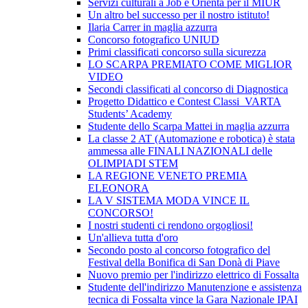
Servizi culturali a Job e Orienta per il MIUR
Un altro bel successo per il nostro istituto!
Ilaria Carrer in maglia azzurra
Concorso fotografico UNIUD
Primi classificati concorso sulla sicurezza
LO SCARPA PREMIATO COME MIGLIOR
VIDEO
Secondi classificati al concorso di Diagnostica
Progetto Didattico e Contest Classi VARTA
Students’ Academy
Studente dello Scarpa Mattei in maglia azzurra
La classe 2 AT (Automazione e robotica) è stata
ammessa alle FINALI NAZIONALI delle
OLIMPIADI STEM
LA REGIONE VENETO PREMIA
ELEONORA
LA V SISTEMA MODA VINCE IL
CONCORSO!
I nostri studenti ci rendono orgogliosi!
Un'allieva tutta d'oro
Secondo posto al concorso fotografico del
Festival della Bonifica di San Donà di Piave
Nuovo premio per l'indirizzo elettrico di Fossalta
Studente dell'indirizzo Manutenzione e assistenza
tecnica di Fossalta vince la Gara Nazionale IPAI