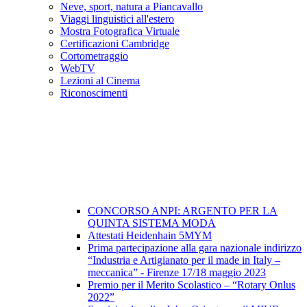
Neve, sport, natura a Piancavallo
Viaggi linguistici all'estero
Mostra Fotografica Virtuale
Certificazioni Cambridge
Cortometraggio
WebTV
Lezioni al Cinema
Riconoscimenti
CONCORSO ANPI: ARGENTO PER LA
QUINTA SISTEMA MODA
Attestati Heidenhain 5MYM
Prima partecipazione alla gara nazionale indirizzo
“Industria e Artigianato per il made in Italy –
meccanica” - Firenze 17/18 maggio 2023
Premio per il Merito Scolastico – “Rotary Onlus
2022”